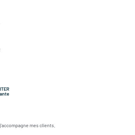
e
:
e
n
t
s
ITER
ante
 j'accompagne mes clients.