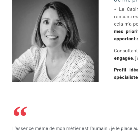
« Le Cabi
rencontres
cela m’a p
mes priori
apportant 
Consulta
engagée
, 
Profil id
spécialiste
L’essence même de mon métier est l’humain : je le place 