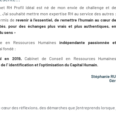
net RH Profil idéal est né de mon envie de challenge et d
. J’ai souhaité mettre mon expertise RH au service des autres 
ermis de
revenir à l’essentiel, de remettre l’humain au cœur d
tés
,
pour des échanges plus vrais et plus authentiques, e
du sens
»
nte en Ressources Humaines
indépendante passionnée e
j’ai fondé :
éal en 2019,
Cabinet de Conseil en Ressources Humaine
 de l’ identification et l’optimisation du Capital Humain.
Stéphanie RU
Gér
au cœur des réflexions, des démarches que j’entreprends lorsque